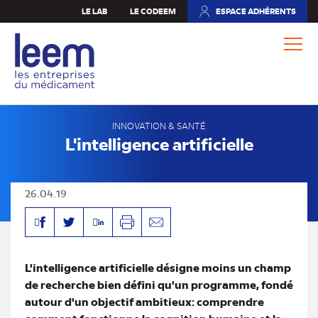
Aller
LE LAB
LE CODEEM
ESPACE ADHÉRENTS
(NOUVEL
au
ONGLET)
contenu
principal
INNOVATION & SANTÉ
L'intelligence artificielle
26.04.19
Facebook
Linkedin
Twitter
Imprimer
Envoyer
par
mail
L'intelligence artificielle désigne moins un champ
de recherche bien défini qu'un programme, fondé
autour d'un objectif ambitieux: comprendre