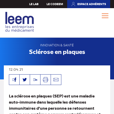
Aller
LE LAB
LE CODEEM
ESPACE ADHÉRENTS
(NOUVEL
au
ONGLET)
contenu
principal
INNOVATION & SANTÉ
Sclérose en plaques
12.04.21
Facebook
Linkedin
Twitter
Imprimer
Envoyer
par
mail
La sclérose en plaques (SEP) est une maladie
auto-immune dans laquelle les défenses
immunitaires d'une personne se retournent