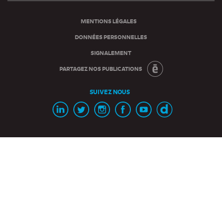
page
MENTIONS LÉGALES
DONNÉES PERSONNELLES
SIGNALEMENT
PARTAGEZ NOS PUBLICATIONS
SUIVEZ NOUS
Page
Page
Page
Page
Chaine
Chaine
Linkedin
Twitter
Instagram
Facebook
Youtube
Dailymotion