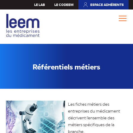
Aller
LE LAB
LE CODEEM
ESPACE ADHÉRENTS
(NOUVEL
au
ONGLET)
contenu
principal
Référentiels métiers
Les fiches métiers des
entreprises du médicament
décrivent l'ensemble des
métiers spécifiques de la
branche.