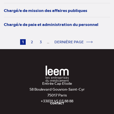
Chargé/e de mission des affaires publiques
Chargé/e de paie et administration du personnel
Pagination
Page
1
Page
2
Page
3
…
PAGE
SUIVANT
DERNIÈRE
DERNIÈRE PAGE
actuelle
SUIVANTE
PAGE
Entrée Cap Etoile
58 Boulevard Gouvion-Saint-Cyr
75017 Paris
+33(0)1 45 03 88 88
CONTACT
Pied
de