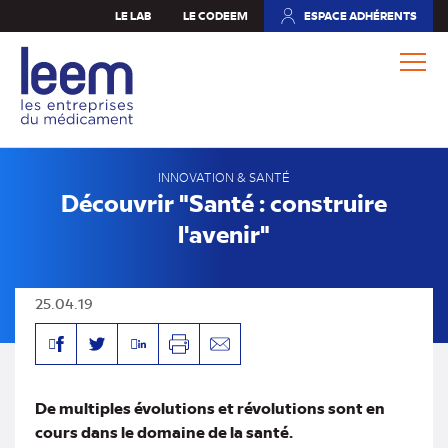
Aller
LE LAB
LE CODEEM
ESPACE ADHÉRENTS
(NOUVEL
au
ONGLET)
contenu
principal
INNOVATION & SANTÉ
Découvrir "Santé : construire
l'avenir"
25.04.19
Facebook
Linkedin
Twitter
Imprimer
Envoyer
par
mail
De multiples évolutions et révolutions sont en
cours dans le domaine de la santé.