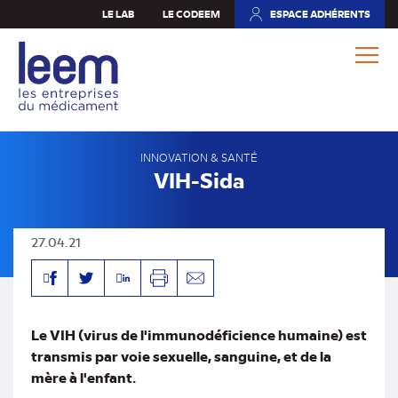
Aller
LE LAB
LE CODEEM
ESPACE ADHÉRENTS
(NOUVEL
au
ONGLET)
contenu
principal
INNOVATION & SANTÉ
VIH-Sida
27.04.21
Facebook
Linkedin
Twitter
Imprimer
Envoyer
par
mail
Le VIH (virus de l'immunodéficience humaine) est
transmis par voie sexuelle, sanguine, et de la
mère à l'enfant.