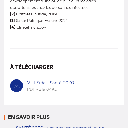
développement d'une ou de plusieurs maladies
opportunistes chez les personnes infectées
[2]
Chiffres Onusida, 2019
[3]
Santé Publique France, 2021
[4]
ClinicalTrials.gov
À TÉLÉCHARGER
VIH-Sida - Santé 2030
PDF - 219.87 Ko
(nouvel
onglet)
EN SAVOIR PLUS
SANTÉ 2030 : une analyse prospective de