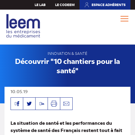
Aller
LE LAB
LE CODEEM
ESPACE ADHÉRENTS
(NOUVEL
au
ONGLET)
contenu
principal
INNOVATION & SANTÉ
Découvrir "10 chantiers pour la
santé"
10.05.19
Facebook
Linkedin
Twitter
Imprimer
Envoyer
par
mail
La situation de santé et les performances du
système de santé des Français restent tout à fait