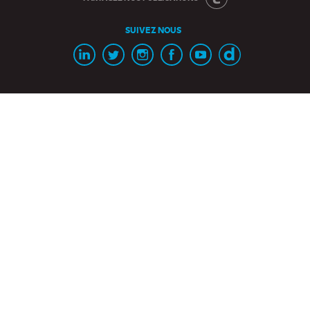
SUIVEZ NOUS
Page
Page
Page
Page
Chaine
Chaine
Linkedin
Twitter
Instagram
Facebook
Youtube
Dailymotion