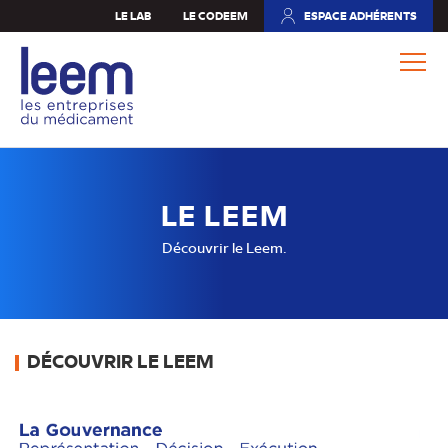
Aller
LE LAB
LE CODEEM
ESPACE ADHÉRENTS
(NOUVEL
au
ONGLET)
contenu
principal
LE LEEM
Découvrir le Leem.
DÉCOUVRIR LE LEEM