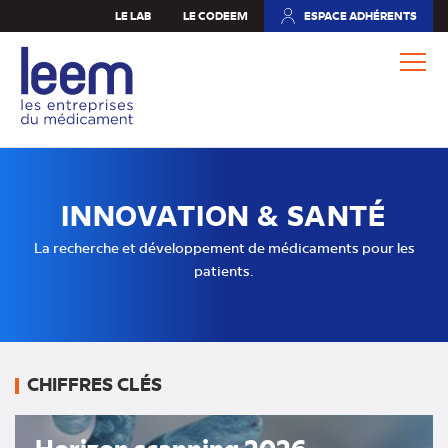
Aller
LE LAB
LE CODEEM
ESPACE ADHÉRENTS
(NOUVEL
au
ONGLET)
contenu
principal
INNOVATION & SANTÉ
La recherche et développement de médicaments pour les
patients.
CHIFFRES CLÉS
Horizon scanning 2026