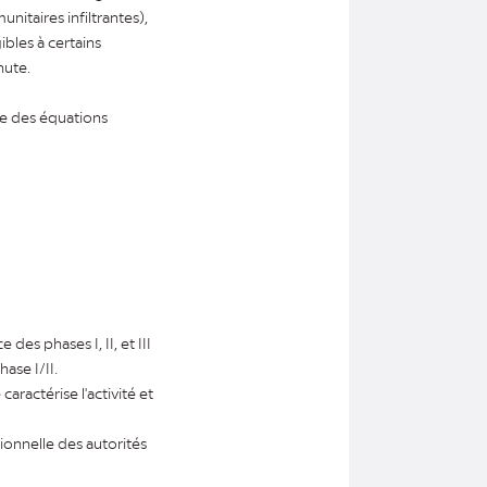
nitaires infiltrantes),
ibles à certains
hute.
re des équations
s phases I, II, et III
ase I/II.
aractérise l'activité et
ionnelle des autorités