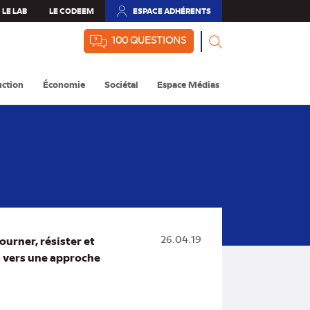
LE LAB
LE CODEEM
ESPACE ADHÉRENTS
(NOUVEL
ONGLET)
100 QUESTIONS
ction
Économie
Sociétal
Espace Médias
ourner, résister et
26.04.19
s vers une approche