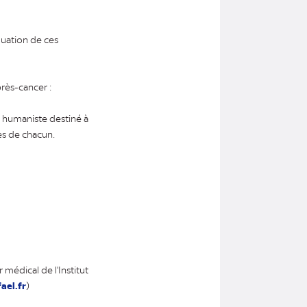
luation de ces
près-cancer :
n humaniste destiné à
es de chacun.
médical de l'Institut
ael.fr
)