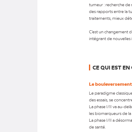
tumeur : recherche de mu
des rapports entre la t
traitements, mieux déte
C'est un changement de
intégrant de nouvelles
CE QUI EST EN
Le bouleversement 
Le paradigme classique
des essais, se concentr
La phase I/II va au-delà
les biomarqueurs de la 
La phase I/II a désorm
de santé.