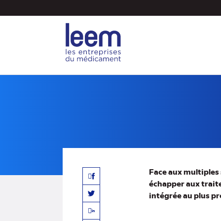
Aller
au
contenu
principal
Face aux multiples 
Facebook
échapper aux trait
intégrée au plus pr
Twitter
Linkedin