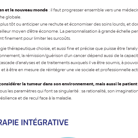
ien et le nouveau monde
: il faut progresser ensemble vers une médecin
he globale.
 plus tôt ou anticiper une rechute et économiser des soins lourds, et 
 meilleur moyen d'être économe. La personnalisation à grande échelle per
t finement pour limiter les surcoûts.
égie thérapeutique choisie, et aussi fine et précise que puisse être l'ana
onnement, la rémission/guérison d'un cancer dépend aussi de la capacité
a cascade d'analyses et de traitements auxquels il va être soumis, à pouv
 à être en mesure de réintégrer une vie sociale et professionnelle acti
 considérer la tumeur dans son environnement, mais aussi le patient
tous les paramètres qui font sa singularité : sa rationalité, son imaginati
résilience et de recul face à la maladie.