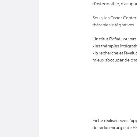
d'ostéopathie, d'acupunc
Seuls, les Osher Center
thérapies intégratives.
L'institut Rafaël, ouver
• les thérapies intégra
• la recherche et l'éva
mieux s'occuper de cha
Fiche réalisée avec l'a
de radiochirurgie de Pa