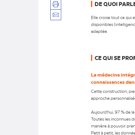
DE QUOI PARLE
Imprimer
Elle croise tout ce qui
Envoyer
par
disponibles (intelligenc
mail
adaptée.
CE QUI SE PROF
La médecine intégr
connaissances dans
Cette construction, pie
approche personnalisée,
Aujourd'hui, 97 % de la
Toutes les inconnues du
manière à pouvoir pren
Petit à petit, les donn