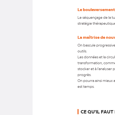
Le bouleversement 
Le séquençage de la tu
stratégie thérapeutique 
La maîtrise de nou
On bascule progressive
outils.
Les données et la circu
transformation, comme l
stocker et à l'analyser
progrès.
On pourra ainsi mieux an
est temps.
CE QU'IL FAU