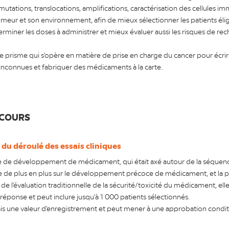
tations, translocations, amplifications, caractérisation des cellules immu
umeur et son environnement, afin de mieux sélectionner les patients élig
rminer les doses à administrer et mieux évaluer aussi les risques de rec
 prisme qui s'opère en matière de prise en charge du cancer pour écri
 inconnues et fabriquer des médicaments à la carte.
 COURS
du déroulé des essais cliniques
 de développement de médicament, qui était axé autour de la séquence de
e de plus en plus sur le développement précoce de médicament, et la ph
 de l'évaluation traditionnelle de la sécurité/toxicité du médicament, elle c
réponse et peut inclure jusqu'à 1 000 patients sélectionnés.
ais une valeur d'enregistrement et peut mener à une approbation condit