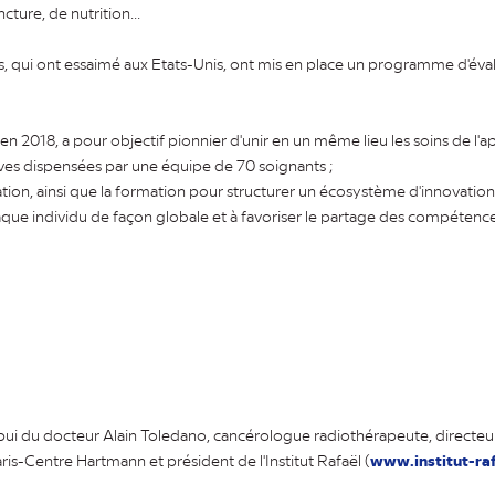
ture, de nutrition...
s, qui ont essaimé aux Etats-Unis, ont mis en place un programme d'éva
t en 2018, a pour objectif pionnier d'unir en un même lieu les soins de l'a
tives dispensées par une équipe de 70 soignants ;
luation, ainsi que la formation pour structurer un écosystème d'innovatio
que individu de façon globale et à favoriser le partage des compétenc
ppui du docteur Alain Toledano, cancérologue radiothérapeute, directeur 
ris-Centre Hartmann et président de l'Institut Rafaël (
www.institut-raf