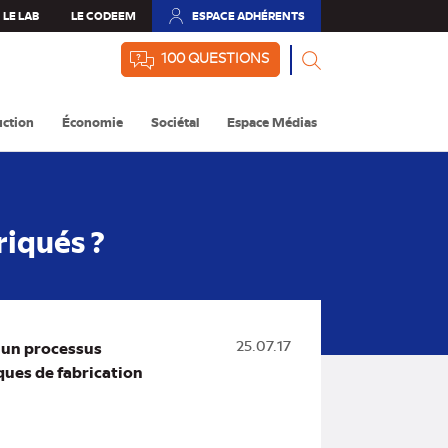
LE LAB
LE CODEEM
ESPACE ADHÉRENTS
(NOUVEL
ONGLET)
100 QUESTIONS
ction
Économie
Sociétal
Espace Médias
riqués ?
 un processus
25.07.17
ques de fabrication