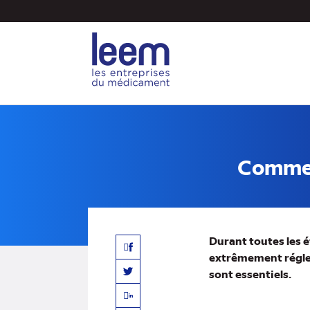
Aller
au
contenu
principal
Comment
Durant toutes les 
Facebook
extrêmement réglem
sont essentiels.
Twitter
Linkedin