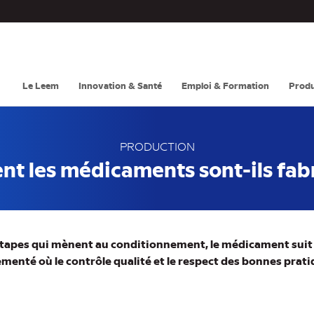
Navigation
principale
Le Leem
Innovation & Santé
Emploi & Formation
Produ
PRODUCTION
 les médicaments sont-ils fab
étapes qui mènent au conditionnement, le médicament suit
enté où le contrôle qualité et le respect des bonnes prati