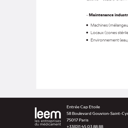
-
Maintenance industri
Machines (mélangeurs
Locaux (zones stériles
Environnement (eau, 
Entrée Cap Etoile
58 Boulevard Gouvion-Saint-Cy
75017 Paris
+33(0)1 45 03 88 88