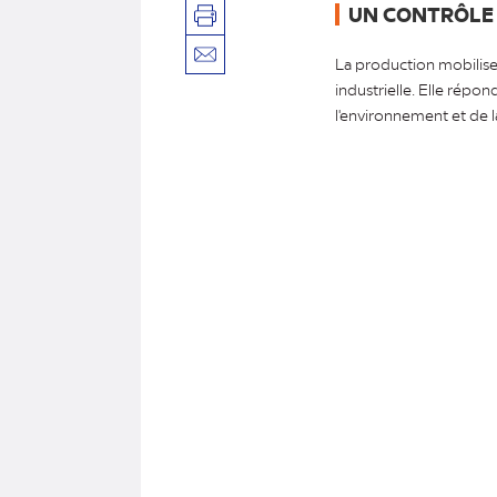
UN CONTRÔLE 
Imprimer
La production mobilise
Envoyer
par
industrielle. Elle répon
mail
l'environnement et de l