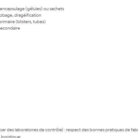
, encapsulage (gélules) ou sachets
obage, dragéification
imaire (blisters, tubes)
secondaire
 par des laboratoires de contrôle) : respect des bonnes pratiques de fab
 logistique