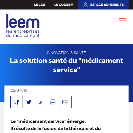
Aller
LE LAB
LE CODEEM
ESPACE ADHÉRENTS
(NOUVEL
au
ONGLET)
contenu
principal
INNOVATION & SANTÉ
La solution santé du "médicament
service"
25.04.19
Facebook
Linkedin
Twitter
Imprimer
Envoyer
par
mail
Le "médicament service" émerge.
Il résulte de la fusion de la thérapie et du