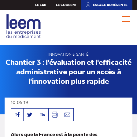
Aller
LE LAB
LE CODEEM
ESPACE ADHÉRENTS
(NOUVEL
au
ONGLET)
contenu
principal
INNOVATION & SANTÉ
Chantier 3 : l'évaluation et l'efficacité
administrative pour un accès à
l'innovation plus rapide
10.05.19
Facebook
Linkedin
Twitter
Imprimer
Envoyer
par
mail
Alors que la France est à la pointe des