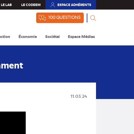
LE LAB
LE CODEEM
ESPACE ADHÉRENTS
(NOUVEL
ONGLET)
100 QUESTIONS
ction
Économie
Sociétal
Espace Médias
ament
11.03.24