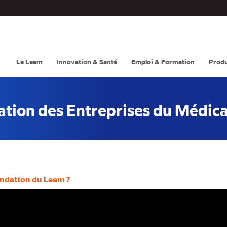
Navigation
principale
Le Leem
Innovation & Santé
Emploi & Formation
Produ
ation des Entreprises du Médic
ondation du Leem ?