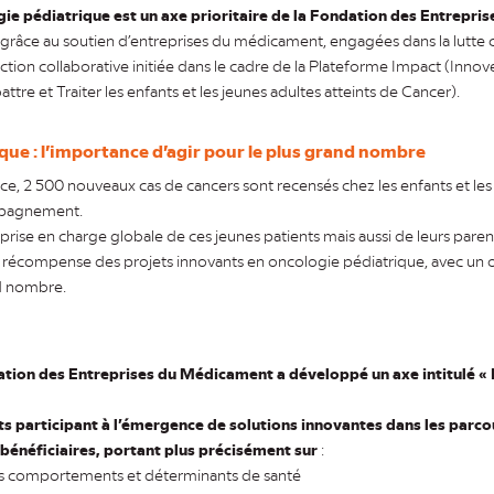
gie pédiatrique est un axe prioritaire de la Fondation des Entrepr
grâce au soutien d’entreprises du médicament, engagées dans la lutte co
ction collaborative initiée dans le cadre de la Plateforme Impact (Innove
e et Traiter les enfants et les jeunes adultes atteints de Cancer).
que : l’importance d’agir pour le plus grand nombre
e, 2 500 nouveaux cas de cancers sont recensés chez les enfants et les
mpagnement.
ise en charge globale de ces jeunes patients mais aussi de leurs paren
écompense des projets innovants en oncologie pédiatrique, avec un obje
nd nombre.
tion des Entreprises du Médicament a développé un axe intitulé « 
ts participant à l’émergence de solutions innovantes dans les parcou
 bénéficiaires, portant plus précisément sur
:
s comportements et déterminants de santé