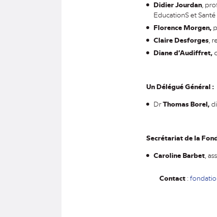
Didier Jourdan
, pr
EducationS et Santé 
Florence Morgen,
p
Claire Desforges
, 
Diane d’Audiffret,
c
Un Délégué Général :
Dr
Thomas Borel,
di
Secrétariat de la Fon
Caroline Barbet
, as
Contact
:
fondati