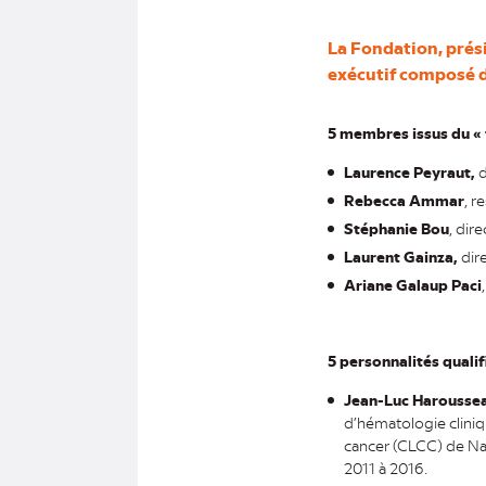
La Fondation, prés
exécutif composé d
5 membres issus du «
Laurence Peyraut,
d
Rebecca Ammar
, r
Stéphanie Bou
, dir
Laurent Gainza,
dire
Ariane Galaup Paci
5 personnalités qualif
Jean-Luc Harousse
d’hématologie cliniq
cancer (CLCC) de Nan
2011 à 2016.