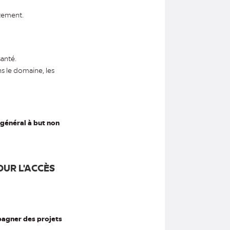
itement.
anté.
ns le domaine, les
 général à but non
UR L'ACCÈS
pagner des projets