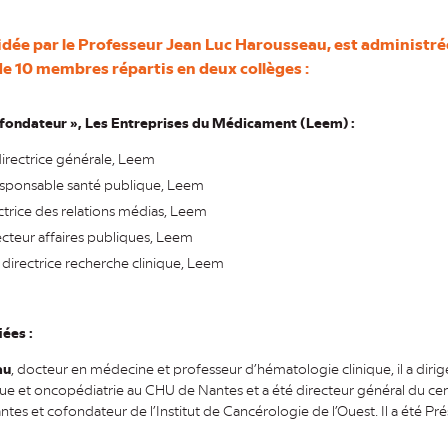
idée par le Professeur Jean Luc Harousseau, est administr
e 10 membres répartis en deux collèges :
 fondateur », Les Entreprises du Médicament (Leem) :
irectrice générale, Leem
esponsable santé publique, Leem
ectrice des relations médias, Leem
cteur affaires publiques, Leem
, directrice recherche clinique, Leem
iées :
au
, docteur en médecine et professeur d’hématologie clinique, il a dirigé
ue et oncopédiatrie au CHU de Nantes et a été directeur général du cent
tes et cofondateur de l’Institut de Cancérologie de l’Ouest. Il a été Pr