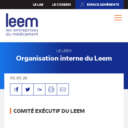
Aller
LE LAB
LE CODEEM
ESPACE ADHÉRENTS
(NOUVEL
au
ONGLET)
contenu
principal
LE LEEM
Organisation interne du Leem
05.05.26
Facebook
Linkedin
Twitter
Imprimer
Envoyer
par
mail
COMITÉ EXÉCUTIF DU LEEM