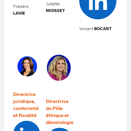
Juliette
Frédéric
MOISSET
LAVIE
Vincent
BOCART
Directrice
juridique,
Directrice
conformité
du Pôle
et fiscalité
éthique et
déontologie