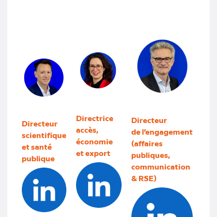
Directrice
Directeur
Directeur
accès,
de l’engagement
s
cientifique
économie
(affaires
et santé
et export
publiques,
publique
communication
& RSE)