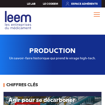
Aller
LE LAB
LE CODEEM
ESPACE ADHÉRENTS
(NOUVEL
au
ONGLET)
contenu
principal
PRODUCTION
Un savoir-faire historique qui prend le virage high-tech.
CHIFFRES CLÉS
Agir pour se décarboner