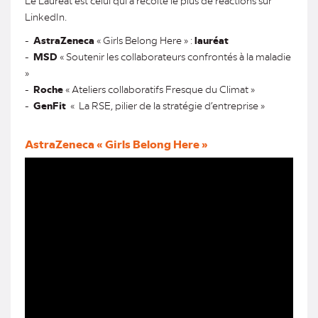
Le Lauréat est celui qui a récolté le plus de réactions sur
LinkedIn.
-
AstraZeneca
« Girls Belong Here » :
lauréat
-
MSD
« Soutenir les collaborateurs confrontés à la maladie
»
-
Roche
« Ateliers collaboratifs Fresque du Climat »
-
GenFit
« La RSE, pilier de la stratégie d’entreprise »
AstraZeneca « Girls Belong Here »