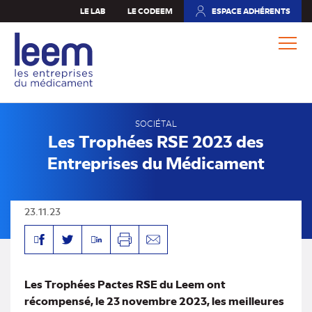
Aller
LE LAB
LE CODEEM
ESPACE ADHÉRENTS
(NOUVEL
au
ONGLET)
contenu
principal
SOCIÉTAL
Les Trophées RSE 2023 des
Entreprises du Médicament
23.11.23
Facebook
Linkedin
Twitter
Imprimer
Envoyer
par
mail
Les Trophées Pactes RSE du Leem ont
récompensé, le 23 novembre 2023, les meilleures