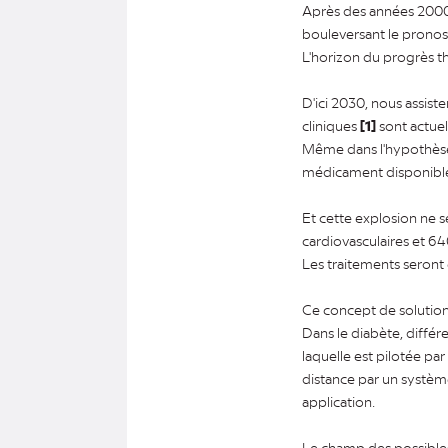
Après des années 2000 
bouleversant le pronos
L'horizon du progrès t
D'ici 2030, nous assist
cliniques
[1]
sont actue
Même dans l'hypothèse
médicament disponible 
Et cette explosion ne s
cardiovasculaires et 6
Les traitements seront
Ce concept de solution
Dans le diabète, différ
laquelle est pilotée pa
distance par un système
application.
Le champ des possibles