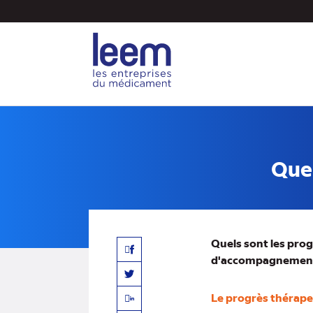
Aller
au
contenu
principal
Quel
Quels sont les pro
Facebook
d'accompagnement 
Twitter
Le progrès thérape
Linkedin