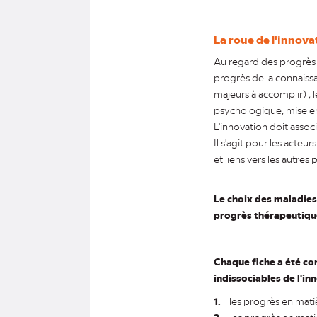
La roue de l'innova
Au regard des progrès p
progrès de la connaiss
majeurs à accomplir) ; l
psychologique, mise en
L'innovation doit associ
Il s'agit pour les acteu
et liens vers les autres pi
Le choix des maladies 
progrès thérapeutiqu
Chaque fiche a été co
indissociables de l'in
1.
les progrès en matiè