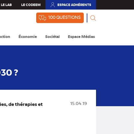
LE LAB
LE CODEEM
ESPACE ADHÉRENTS
(NOUVEL
ONGLET)
100 QUESTIONS
ction
Économie
Sociétal
Espace Médias
030 ?
es, de thérapies et
15.04.19