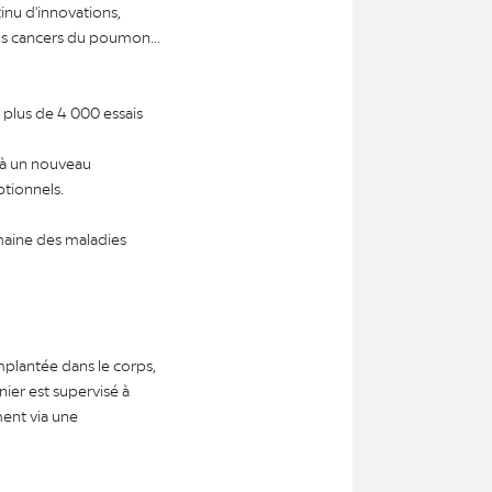
inu d'innovations,
ns cancers du poumon...
: plus de 4 000 essais
 à un nouveau
tionnels.
omaine des maladies
mplantée dans le corps,
nier est supervisé à
ment via une