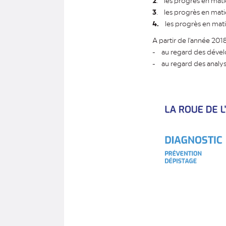
2
. les progrès en mati
3
. les progrès en mati
4.
les progrès en mat
A partir de l'année 2018
- au regard des dével
- au regard des analys