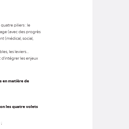
atre piliers : le
stage (avec des progrès
nt (médical, social,
es, les leviers...
t d'intégrer les enjeux
is en matière de
on les quatre volets
 ;