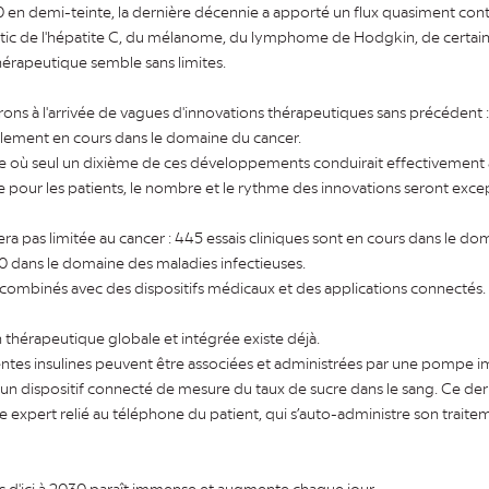
en demi-teinte, la dernière décennie a apporté un flux quasiment cont
tic de l'hépatite C, du mélanome, du lymphome de Hodgkin, de certai
hérapeutique semble sans limites.
erons à l'arrivée de vagues d'innovations thérapeutiques sans précédent 
llement en cours dans le domaine du cancer.
 où seul un dixième de ces développements conduirait effectivement
pour les patients, le nombre et le rythme des innovations seront excep
era pas limitée au cancer : 445 essais cliniques sont en cours dans le d
40 dans le domaine des maladies infectieuses.
 combinés avec des dispositifs médicaux et des applications connectés.
 thérapeutique globale et intégrée existe déjà.
entes insulines peuvent être associées et administrées par une pompe i
r un dispositif connecté de mesure du taux de sucre dans le sang. Ce der
 expert relié au téléphone du patient, qui s’auto-administre son traite
 d'ici à 2030 paraît immense et augmente chaque jour.