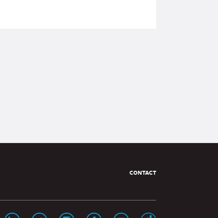
Pied
CONTACT
de
page
Page
Page
Page
Page
Chaine
Chaine
étrer,