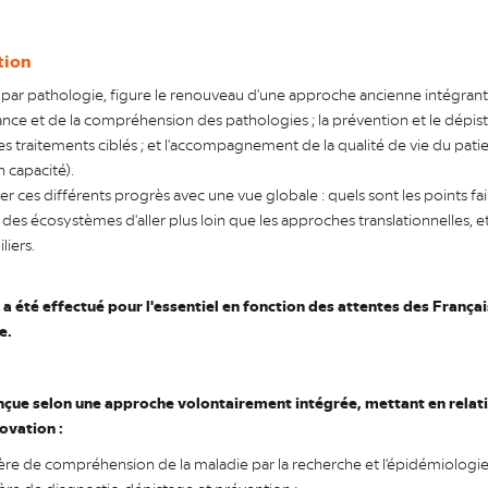
tion
ar pathologie, figure le renouveau d'une approche ancienne intégrant qu
ance et de la compréhension des pathologies ; la prévention et le dépi
es traitements ciblés ; et l'accompagnement de la qualité de vie du patie
 capacité).
er ces différents progrès avec une vue globale : quels sont les points faibl
rs des écosystèmes d'aller plus loin que les approches translationnelles, e
liers.
a été effectué pour l'essentiel en fonction des attentes des França
e.
nçue selon une approche volontairement intégrée, mettant en relati
novation :
re de compréhension de la maladie par la recherche et l'épidémiologie