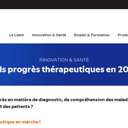
Navigation
principale
Le Leem
Innovation & Santé
Emploi & Formation
Produ
INNOVATION & SANTÉ
s progrès thérapeutiques en 2
grès en matière de diagnostic, de compréhension des maladi
des patients ?
utique en marche !