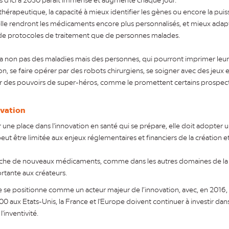
l thérapeutique, la capacité à mieux identifier les gènes ou encore la pu
icielle rendront les médicaments encore plus personnalisés, et mieux adapt
 de protocoles de traitement que de personnes malades.
a non pas des maladies mais des personnes, qui pourront imprimer leur
, se faire opérer par des robots chirurgiens, se soigner avec des jeux e
érir des pouvoirs de super-héros, comme le promettent certains prospect
ovation
r une place dans l'innovation en santé qui se prépare, elle doit adopter 
eut être limitée aux enjeux réglementaires et financiers de la création et
erche de nouveaux médicaments, comme dans les autres domaines de la re
rtante aux créateurs.
 se positionne comme un acteur majeur de l’innovation, avec, en 2016
0 aux Etats-Unis, la France et l'Europe doivent continuer à investir dans
l'inventivité.