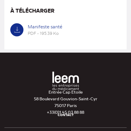
À TÉLÉCHARGER
Manifeste santé
PDF - 195.39 Ko
(nouvel
onglet)
Entrée Cap Etoile
58 Boulevard Gouvion-Saint-Cyr
75017 Paris
+33(0)1 45 03 88 88
CONTACT
Pied
de