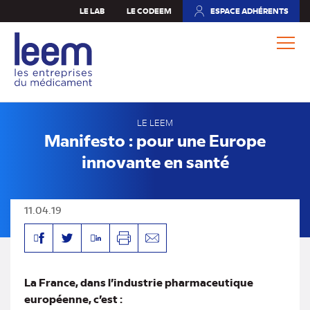
Aller
LE LAB
LE CODEEM
ESPACE ADHÉRENTS
(NOUVEL
au
ONGLET)
contenu
principal
LE LEEM
Manifesto : pour une Europe
innovante en santé
11.04.19
Facebook
Linkedin
Twitter
Imprimer
Envoyer
par
mail
La France, dans l’industrie pharmaceutique
européenne, c’est :