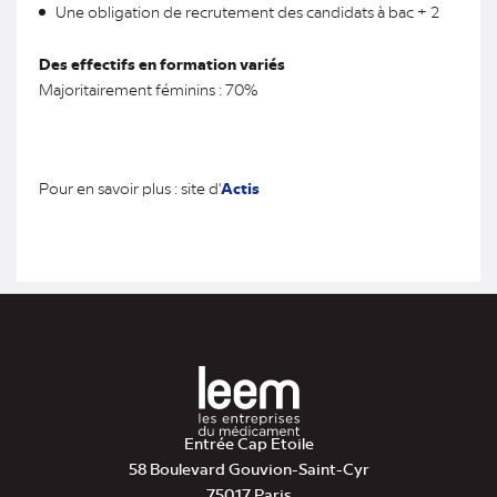
Une obligation de recrutement des candidats à bac + 2
Des effectifs en formation variés
Majoritairement féminins : 70%
Pour en savoir plus : site d'
A
ctis
Entrée Cap Etoile
58 Boulevard Gouvion-Saint-Cyr
75017 Paris