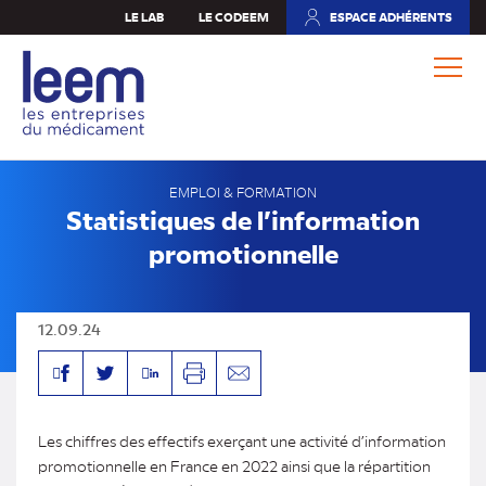
Aller
LE LAB
LE CODEEM
ESPACE ADHÉRENTS
(NOUVEL
au
ONGLET)
contenu
principal
EMPLOI & FORMATION
Statistiques de l’information
promotionnelle
12.09.24
Facebook
Linkedin
Twitter
Imprimer
Envoyer
par
mail
Les chiffres des effectifs exerçant une activité d’information
promotionnelle en France en 2022 ainsi que la répartition