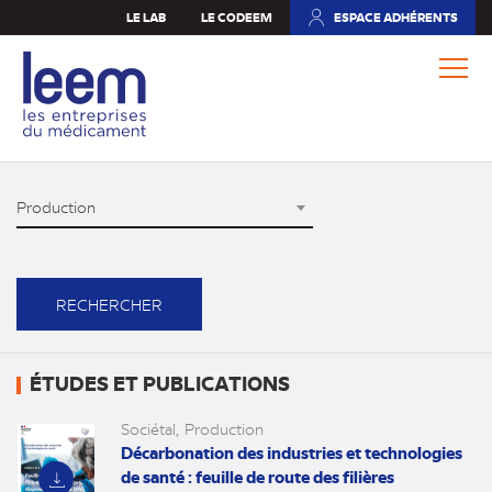
Aller
LE LAB
LE CODEEM
ESPACE ADHÉRENTS
(NOUVEL
au
ONGLET)
contenu
principal
THÉMATIQUE
Production
ÉTUDES ET PUBLICATIONS
Sociétal
Production
Décarbonation des industries et technologies
de santé : feuille de route des filières