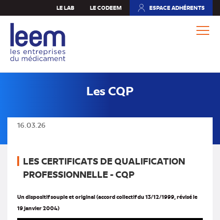
Aller
LE LAB
LE CODEEM
ESPACE ADHÉRENTS
(NOUVEL
au
ONGLET)
contenu
principal
Les CQP
16.03.26
LES CERTIFICATS DE QUALIFICATION
PROFESSIONNELLE - CQP
Un dispositif souple et original (accord collectif du 13/12/1999, révisé le
19 janvier 2004)