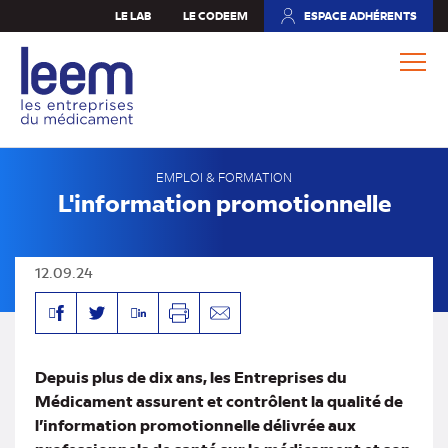
Aller
LE LAB
LE CODEEM
ESPACE ADHÉRENTS
(NOUVEL
au
ONGLET)
contenu
principal
EMPLOI & FORMATION
L'information promotionnelle
12.09.24
Facebook
Linkedin
Twitter
Imprimer
Envoyer
par
mail
Depuis plus de dix ans, les Entreprises du
Médicament assurent et contrôlent la qualité de
l’information promotionnelle délivrée aux