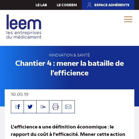
Aller
LE LAB
LE CODEEM
ESPACE ADHÉRENTS
(NOUVEL
au
ONGLET)
contenu
principal
INNOVATION & SANTÉ
Chantier 4 : mener la bataille de
l'efficience
10.05.19
Facebook
Linkedin
Twitter
Imprimer
Envoyer
par
mail
L'efficience a une définition économique : le
rapport du coût à l'efficacité. Mener cette action