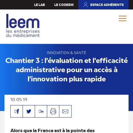
Aller
LE LAB
LE CODEEM
ESPACE ADHÉRENTS
(NOUVEL
au
ONGLET)
contenu
principal
INNOVATION & SANTÉ
Chantier 3 : l'évaluation et l'efficacité
administrative pour un accès à
l'innovation plus rapide
10.05.19
Facebook
Linkedin
Twitter
Imprimer
Envoyer
par
mail
Alors que la France est à la pointe des