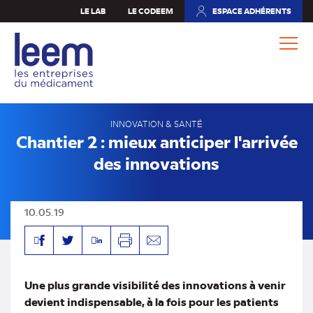
Aller
LE LAB
LE CODEEM
ESPACE ADHÉRENTS
(NOUVEL
au
ONGLET)
contenu
principal
INNOVATION & SANTÉ
Chantier 2 : mieux anticiper l'arrivée
des innovations
10.05.19
Facebook
Linkedin
Twitter
Imprimer
Envoyer
par
mail
Une plus grande visibilité des innovations à venir
devient indispensable, à la fois pour les patients