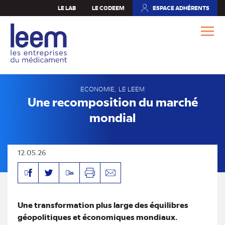
Aller
LE LAB
LE CODEEM
ESPACE ADHÉRENTS
(NOUVEL
au
ONGLET)
contenu
principal
ECONOMIE
LE LEEM
Une recomposition du marché
mondial
12.05.26
Facebook
Linkedin
Twitter
Imprimer
Envoyer
par
mail
Une transformation plus large des équilibres
géopolitiques et économiques mondiaux.