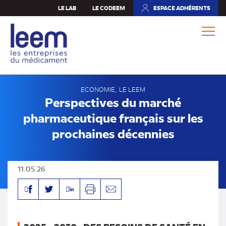
Aller
LE LAB
LE CODEEM
ESPACE ADHÉRENTS
(NOUVEL
au
ONGLET)
contenu
principal
ECONOMIE
LE LEEM
Perspectives du marché
pharmaceutique français sur les
prochaines décennies
11.05.26
Facebook
Linkedin
Twitter
Imprimer
Envoyer
par
mail