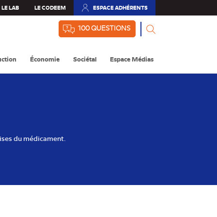
LE LAB
LE CODEEM
ESPACE ADHÉRENTS
(NOUVEL
ONGLET)
100 QUESTIONS
ction
Économie
Sociétal
Espace Médias
rises du médicament.