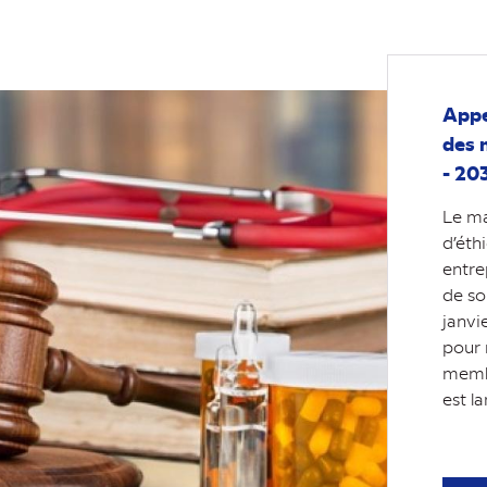
Appe
des 
- 20
Le m
d’éth
entre
de so
janvi
pour 
membr
est la