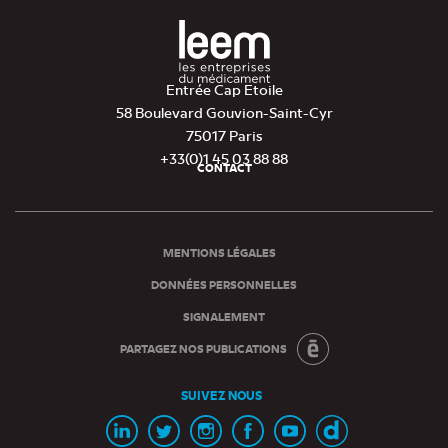
Entrée Cap Etoile
58 Boulevard Gouvion-Saint-Cyr
75017 Paris
+33(0)1 45 03 88 88
CONTACT
Pied
de
page
MENTIONS LÉGALES
DONNÉES PERSONNELLES
SIGNALEMENT
PARTAGEZ NOS PUBLICATIONS
SUIVEZ NOUS
Page
Page
Page
Page
Chaine
Chaine
Linkedin
Twitter
Instagram
Facebook
Youtube
Dailymotion