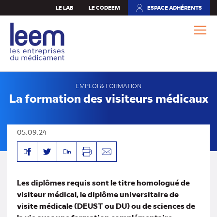
Aller
LE LAB
LE CODEEM
ESPACE ADHÉRENTS
(NOUVEL
au
ONGLET)
contenu
principal
EMPLOI & FORMATION
La formation des visiteurs médicaux
05.09.24
Facebook
Linkedin
Twitter
Imprimer
Envoyer
par
mail
Les diplômes requis sont le titre homologué de
visiteur médical, le diplôme universitaire de
visite médicale (DEUST ou DU) ou de sciences de