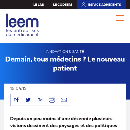
Aller
LE LAB
LE CODEEM
ESPACE ADHÉRENTS
(NOUVEL
au
ONGLET)
contenu
principal
INNOVATION & SANTÉ
Demain, tous médecins ? Le nouveau
patient
19.04.19
Facebook
Linkedin
Twitter
Imprimer
Envoyer
par
mail
Depuis un peu moins d'une décennie plusieurs
visions dessinent des paysages et des politiques