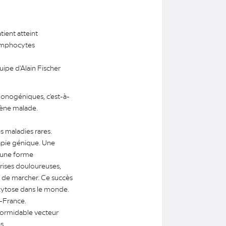
ient atteint
lymphocytes
ipe d'Alain Fischer
onogéniques, c'est-à-
gène malade.
s maladies rares.
rapie génique. Une
d'une forme
rises douloureuses,
me de marcher. Ce succès
ocytose dans le monde.
e-France.
formidable vecteur
s.