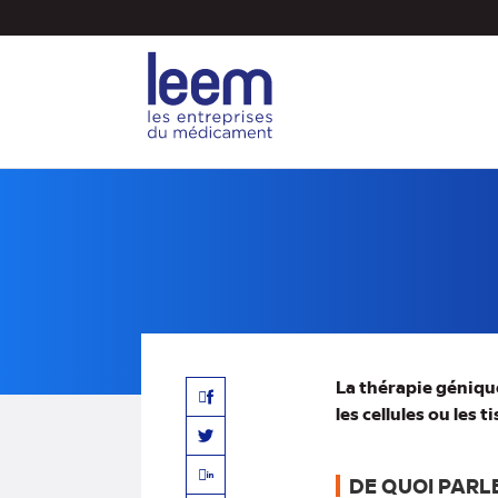
Aller
au
contenu
principal
La thérapie géniqu
Facebook
les cellules ou les 
Twitter
DE QUOI PARLE
Linkedin