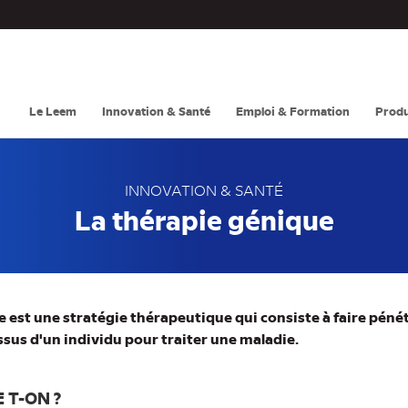
Navigation
principale
Le Leem
Innovation & Santé
Emploi & Formation
Produ
INNOVATION & SANTÉ
La thérapie génique
e est une stratégie thérapeutique qui consiste à faire péné
tissus d'un individu pour traiter une maladie.
 T-ON ?