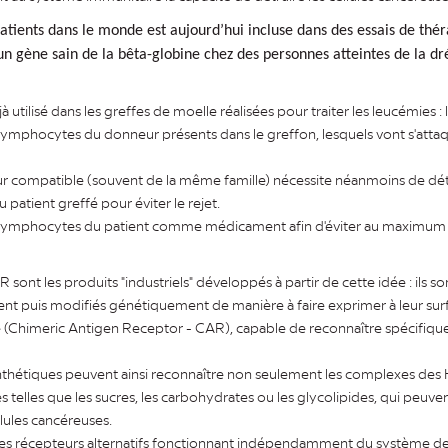
tients dans le monde est aujourd’hui incluse dans des essais de thé
 un gène sain de la bêta-globine chez des personnes atteintes de la d
utilisé dans les greffes de moelle réalisées pour traiter les leucémies : l'
 lymphocytes du donneur présents dans le greffon, lesquels vont s'attaq
r compatible (souvent de la même famille) nécessite néanmoins de détr
patient greffé pour éviter le rejet.
 les lymphocytes du patient comme médicament afin d'éviter au maxim
ont les produits "industriels" développés à partir de cette idée : ils son
nt puis modifiés génétiquement de manière à faire exprimer à leur sur
que (Chimeric Antigen Receptor - CAR), capable de reconnaître spécifique
hétiques peuvent ainsi reconnaître non seulement les complexes des 
s telles que les sucres, les carbohydrates ou les glycolipides, qui peuven
llules cancéreuses.
des récepteurs alternatifs fonctionnant indépendamment du système de