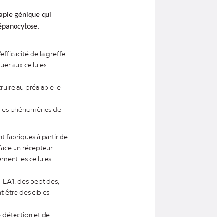
rapie génique qui
répanocytose.
efficacité de la greffe
uer aux cellules
uire au préalable le
um les phénomènes de
t fabriqués à partir de
face un récepteur
ment les cellules
HLA1, des peptides,
t être des cibles
 détection et de