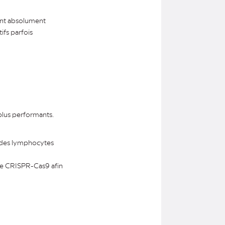
ent absolument
ifs parfois
s plus performants.
r des lymphocytes
ique CRISPR-Cas9 afin