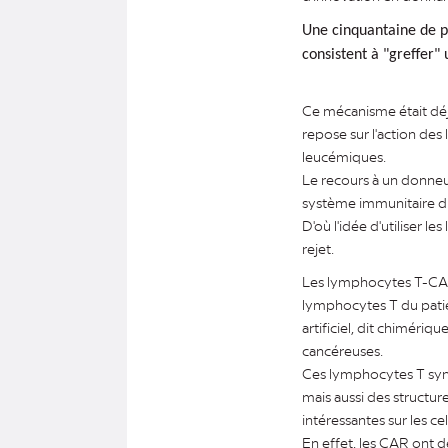
Une cinquantaine de pa
consistent à "greffer"
Ce mécanisme était déjà 
repose sur l'action des
leucémiques.
Le recours à un donneu
système immunitaire du 
D'où l'idée d'utiliser
rejet.
Les lymphocytes T-CAR s
lymphocytes T du patie
artificiel, dit chiméri
cancéreuses.
Ces lymphocytes T synt
mais aussi des structure
intéressantes sur les ce
En effet, les CAR ont 