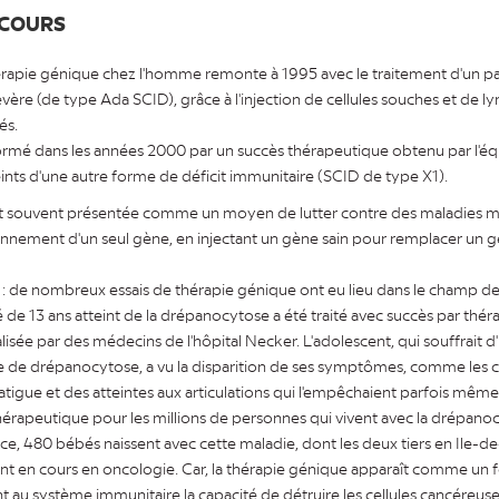
 COURS
érapie génique chez l'homme remonte à 1995 avec le traitement d'un pat
ère (de type Ada SCID), grâce à l'injection de cellules souches et de 
és.
ormé dans les années 2000 par un succès thérapeutique obtenu par l'équ
ints d'une autre forme de déficit immunitaire (SCID de type X1).
st souvent présentée comme un moyen de lutter contre des maladies m
ionnement d'un seul gène, en injectant un gène sain pour remplacer un 
re : de nombreux essais de thérapie génique ont eu lieu dans le champ de
de 13 ans atteint de la drépanocytose a été traité avec succès par thé
isée par des médecins de l'hôpital Necker. L'adolescent, qui souffrait 
e de drépanocytose, a vu la disparition de ses symptômes, comme les c
fatigue et des atteintes aux articulations qui l'empêchaient parfois mê
hérapeutique pour les millions de personnes qui vivent avec la drépan
e, 480 bébés naissent avec cette maladie, dont les deux tiers en Ile-d
t en cours en oncologie. Car, la thérapie génique apparaît comme un 
 au système immunitaire la capacité de détruire les cellules cancéreuse