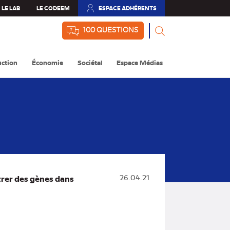
LE LAB
LE CODEEM
ESPACE ADHÉRENTS
(NOUVEL
ONGLET)
100 QUESTIONS
ction
Économie
Sociétal
Espace Médias
trer des gènes dans
26.04.21