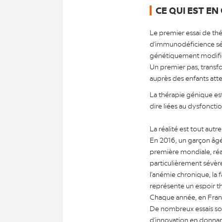
CE QUI EST EN
Le premier essai de th
d'immunodéficience sév
génétiquement modifi
Un premier pas, transf
auprès des enfants atte
La thérapie génique e
dire liées au dysfonct
La réalité est tout aut
En 2016, un garçon âgé 
première mondiale, réal
particulièrement sévèr
l'anémie chronique, la 
représente un espoir t
Chaque année, en Franc
De nombreux essais son
d'innovation en donnant