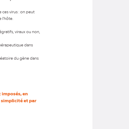
ces virus : on peut
 l'hôte.
égratifs, viraux ou non,
 thérapeutique dans
aléatoire du gène dans
t imposés, en
simplicité et par