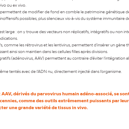
vivo ou ex vivo.
permettent de modifier de fond en comble le patrimoine génétique de 
s inoffensifs possibles, plus silencieux vis-à-vis du système immunitaire de
est large : on y trouve des vecteurs non réplicatifs, intégratifs ou non int
ndications.
ifs, comme les rétrovirus et les lentivirus, permettent d'insérer un gène
sant ainsi son maintien dans les cellules filles après divisions.
gratifs (adénovirus, AAV) permettent au contraire d'éviter l'intégration 
même tentés avec de l'ADN nu, directement injecté dans l'organisme.
x AAV, dérivés du parvovirus humain adéno-associé, se son
écennies, comme des outils extrêmement puissants par leur 
cter une grande variété de tissus in vivo.