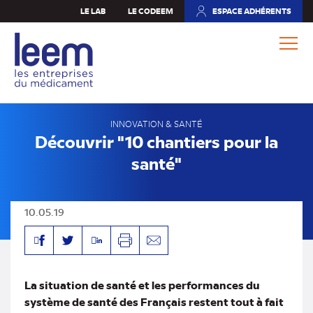
Aller
LE LAB
LE CODEEM
ESPACE ADHÉRENTS
(NOUVEL
au
ONGLET)
contenu
principal
INNOVATION & SANTÉ
Découvrir "10 chantiers pour la
santé"
10.05.19
Facebook
Linkedin
Twitter
Imprimer
Envoyer
par
mail
La situation de santé et les performances du
système de santé des Français restent tout à fait