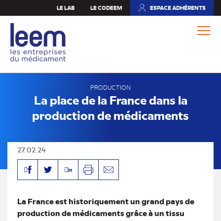
Aller
LE LAB
LE CODEEM
ESPACE ADHÉRENTS
(NOUVEL
au
ONGLET)
contenu
principal
PRODUCTION
La place de la France dans la
production de médicaments
27.02.24
Facebook
Linkedin
Twitter
Imprimer
Envoyer
par
mail
La France est historiquement un grand pays de
production de médicaments grâce à un tissu