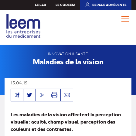
Aller
LE LAB
LE CODEEM
ESPACE ADHÉRENTS
(NOUVEL
au
ONGLET)
contenu
principal
INNOVATION & SANTÉ
Maladies de la vision
15.04.19
Facebook
Linkedin
Twitter
Imprimer
Envoyer
par
mail
Les maladies de la vision affectent la perception
visuelle : acuité, champ visuel, perception des
couleurs et des contrastes.