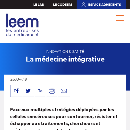
Aller
LE LAB
LE CODEEM
ESPACE ADHÉRENTS
(NOUVEL
au
ONGLET)
contenu
principal
INNOVATION & SANTÉ
La médecine intégrative
26.04.19
Facebook
Linkedin
Twitter
Imprimer
Envoyer
par
mail
Face aux multiples stratégies déployées par les
cellules cancéreuses pour contourner, résister et
échapper aux traitements, chercheurs et