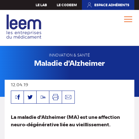
Aller
LE LAB
LE CODEEM
ESPACE ADHÉRENTS
(NOUVEL
au
ONGLET)
contenu
principal
INNOVATION & SANTÉ
Maladie d'Alzheimer
12.04.19
Facebook
Linkedin
Twitter
Imprimer
Envoyer
par
mail
La maladie d'Alzheimer (MA) est une affection
neuro-dégénérative liée au vieillissement.