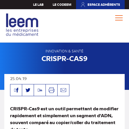
Aller
LE LAB
LE CODEEM
ESPACE ADHÉRENTS
(NOUVEL
au
ONGLET)
contenu
principal
INNOVATION & SANTÉ
CRISPR-CAS9
25.04.19
Facebook
Linkedin
Twitter
Imprimer
Envoyer
par
mail
CRISPR-Cas9 est un outil permettant de modifier
rapidement et simplement un segment d'ADN,
souvent comparé au copier/coller du traitement