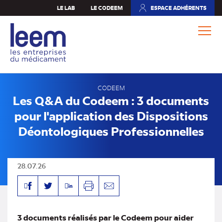
Aller
LE LAB
LE CODEEM
ESPACE ADHÉRENTS
(NOUVEL
au
ONGLET)
contenu
principal
CODEEM
Les Q&A du Codeem : 3 documents
pour l'application des Dispositions
Déontologiques Professionnelles
28.07.26
Facebook
Linkedin
Twitter
Imprimer
Envoyer
par
mail
3 documents réalisés par le Codeem pour aider