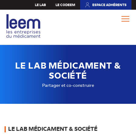
Aller
LE LAB
LE CODEEM
ESPACE ADHÉRENTS
(NOUVEL
au
ONGLET)
contenu
principal
LE LAB MÉDICAMENT &
SOCIÉTÉ
Partager et co-construire
LE LAB MÉDICAMENT & SOCIÉTÉ