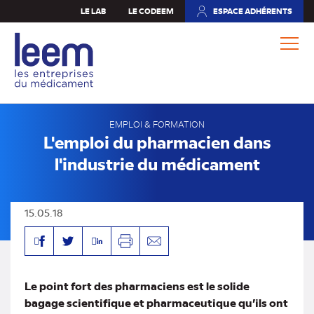
Aller
LE LAB
LE CODEEM
ESPACE ADHÉRENTS
(NOUVEL
au
ONGLET)
contenu
principal
EMPLOI & FORMATION
L'emploi du pharmacien dans
l'industrie du médicament
15.05.18
Facebook
Linkedin
Twitter
Imprimer
Envoyer
par
mail
Le point fort des pharmaciens est le solide
bagage scientifique et pharmaceutique qu’ils ont