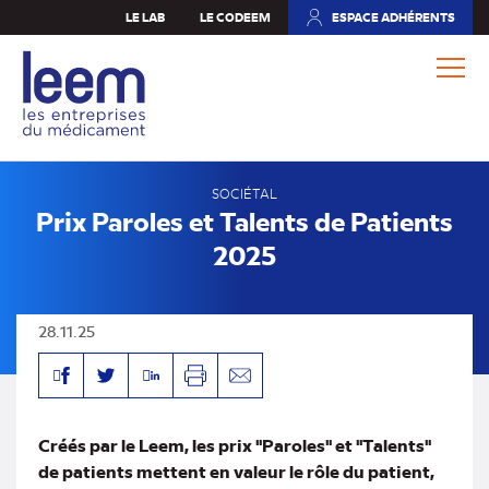
Aller
LE LAB
LE CODEEM
ESPACE ADHÉRENTS
(NOUVEL
au
ONGLET)
contenu
principal
SOCIÉTAL
Prix Paroles et Talents de Patients
2025
28.11.25
Facebook
Linkedin
Twitter
Imprimer
Envoyer
par
mail
Créés par le Leem, les prix "Paroles" et "Talents"
de patients mettent en valeur le rôle du patient,