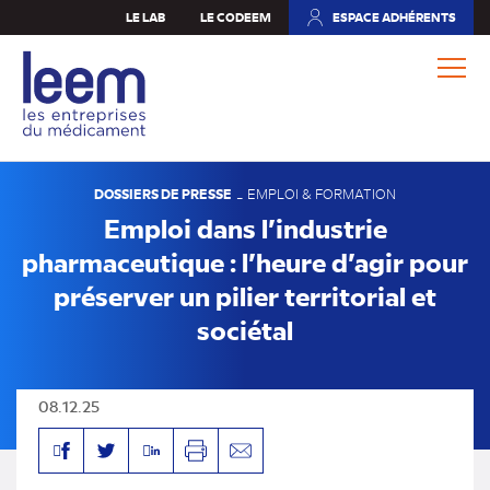
Aller
LE LAB
LE CODEEM
ESPACE ADHÉRENTS
(NOUVEL
au
ONGLET)
contenu
principal
DOSSIERS DE PRESSE
-
EMPLOI & FORMATION
Emploi dans l’industrie
pharmaceutique : l’heure d’agir pour
préserver un pilier territorial et
sociétal
08.12.25
Facebook
Linkedin
Twitter
Imprimer
Envoyer
par