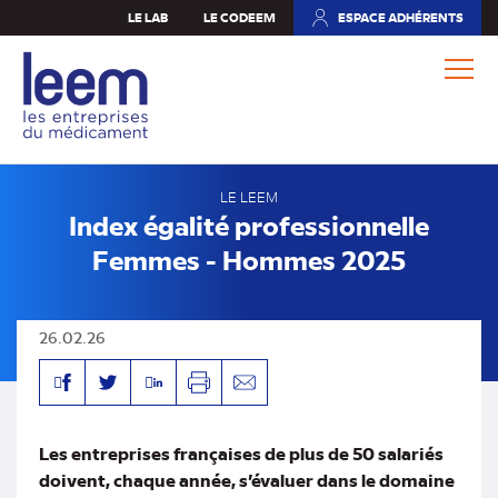
Aller
LE LAB
LE CODEEM
ESPACE ADHÉRENTS
(NOUVEL
au
ONGLET)
contenu
principal
LE LEEM
Index égalité professionnelle
Femmes - Hommes 2025
26.02.26
Facebook
Linkedin
Twitter
Imprimer
Envoyer
par
mail
Les entreprises françaises de plus de 50 salariés
doivent, chaque année, s’évaluer dans le domaine