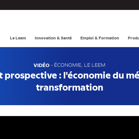
Navigation
principale
Le Leem
Innovation & Santé
Emploi & Formation
Produ
VIDÉO
-
ÉCONOMIE
LE LEEM
t prospective : l'économie du m
transformation