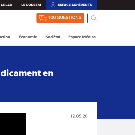
LE LAB
LE CODEEM
ESPACE ADHÉRENTS
(NOUVEL
ONGLET)
100 QUESTIONS
ction
Économie
Sociétal
Espace Médias
édicament en
12.05.26