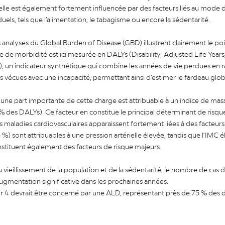
le est également fortement influencée par des facteurs liés au mode d
ls, tels que l’alimentation, le tabagisme ou encore la sédentarité.
analyses du Global Burden of Disease (GBD) illustrent clairement le po
e de morbidité est ici mesurée en DALYs (Disability-Adjusted Life Years
té), un indicateur synthétique qui combine les années de vie perdues en 
 vécues avec une incapacité, permettant ainsi d’estimer le fardeau glob
 une part importante de cette charge est attribuable à un indice de mas
% des DALYs). Ce facteur en constitue le principal déterminant de risqu
es maladies cardiovasculaires apparaissent fortement liées à des facteurs 
%) sont attribuables à une pression artérielle élevée, tandis que l’IMC é
stituent également des facteurs de risque majeurs.
 vieillissement de la population et de la sédentarité, le nombre de cas
ugmentation significative dans les prochaines années.
 sur 4 devrait être concerné par une ALD, représentant près de 75 % des