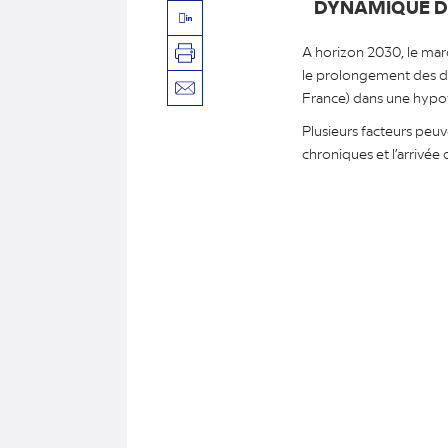
DYNAMIQUE D
Linkedin
A horizon 2030, le mar
Imprimer
le prolongement des d
Envoyer
France) dans une hypot
par
Plusieurs facteurs peu
mail
chroniques et l’arrivé