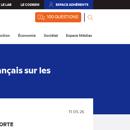
LE LAB
LE CODEEM
ESPACE ADHÉRENTS
(NOUVEL
ONGLET)
100 QUESTIONS
ction
Économie
Sociétal
Espace Médias
çais sur les
11.05.26
FORTE