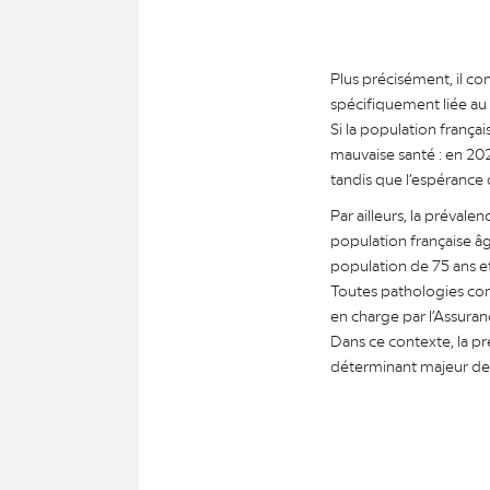
Plus précisément, il c
spécifiquement liée au 
Si la population frança
mauvaise santé : en 202
tandis que l’espérance 
Par ailleurs, la préval
population française âg
population de 75 ans et
Toutes pathologies con
en charge par l’Assura
Dans ce contexte, la p
déterminant majeur de 