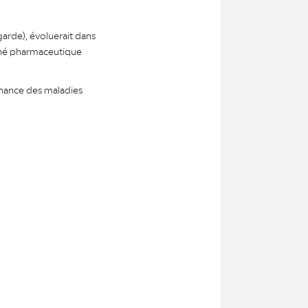
arde), évoluerait dans
ché pharmaceutique
inance des maladies