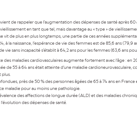
onvient de rappeler que l’augmentation des dépenses de santé après 60 a
vieillissement en tant que tel, mais davantage au « type » de vieillissem
ise vit de plus en plus longtemps, une partie de ces années supplémenta
4, à la naissance, l’espérance de vie des femmes est de 85,6 ans (79,9
de vie sans incapacité s’établit à 64,2 ans pour les femmes (63,6 ans po
ence des maladies cardiovasculaires augmente fortement avec l’âge : en 2
ée de 55 à 64 ans était atteinte d’une maladie cardioneurovasculaire, c
 plus.
fondues, près de 50 % des personnes âgées de 65 à 74 ans en France e
nce maladie pour au moins une pathologie.
révalence des affections de longue durée (ALD) et des maladies chroniq
l’évolution des dépenses de santé.