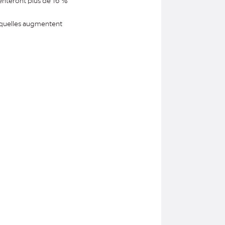
enteront plus de 16 %
squelles augmentent