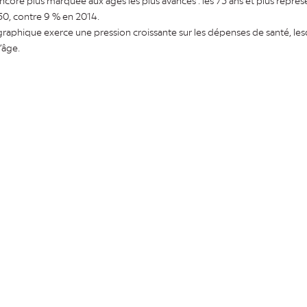
core plus marquée aux âges les plus avancés : les 75 ans et plus représ
50, contre 9 % en 2014.
aphique exerce une pression croissante sur les dépenses de santé, le
’âge.