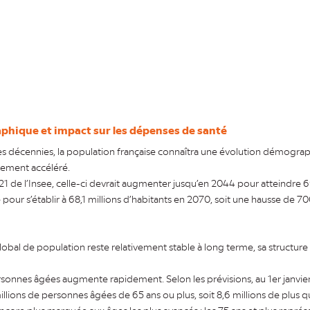
hique et impact sur les dépenses de santé
s décennies, la population française connaîtra une évolution démogra
sement accéléré.
 de l’Insee, celle-ci devrait augmenter jusqu’en 2044 pour atteindre 69
e pour s’établir à 68,1 millions d’habitants en 2070, soit une hausse de 7
 global de population reste relativement stable à long terme, sa structur
ersonnes âgées augmente rapidement. Selon les prévisions, au 1er janvie
lions de personnes âgées de 65 ans ou plus, soit 8,6 millions de plus q