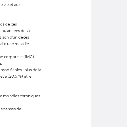
e vie et aux
ids de ces
, ou années de vie
raison d’un décès
al d’une maladie.
se corporelle (IMC)
e.
modifiables : plus de la
levé (20,6 %) et le
 de maladies chroniques
 dépenses de