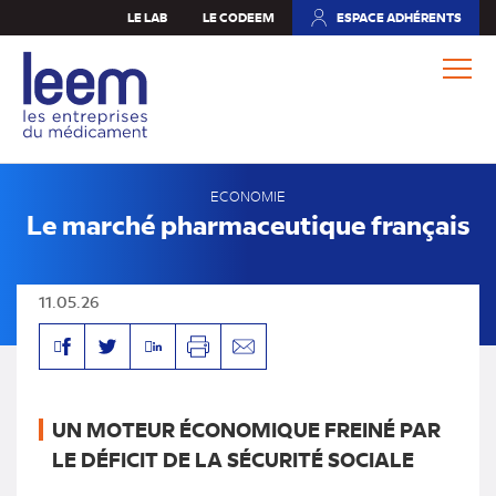
Aller
LE LAB
LE CODEEM
ESPACE ADHÉRENTS
(NOUVEL
au
ONGLET)
contenu
principal
ECONOMIE
Le marché pharmaceutique français
11.05.26
Facebook
Linkedin
Twitter
Imprimer
Envoyer
par
mail
UN MOTEUR ÉCONOMIQUE FREINÉ PAR
LE DÉFICIT DE LA SÉCURITÉ SOCIALE