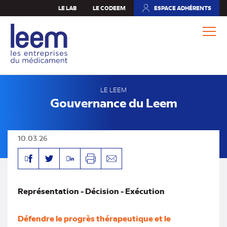
Aller
LE LAB
LE CODEEM
ESPACE ADHÉRENTS
(NOUVEL
au
ONGLET)
contenu
principal
LE LEEM
Gouvernance du Leem
10.03.26
Facebook
Linkedin
Twitter
Imprimer
Envoyer
par
mail
Représentation - Décision - Exécution
Défendre le progrès thérapeutique et le