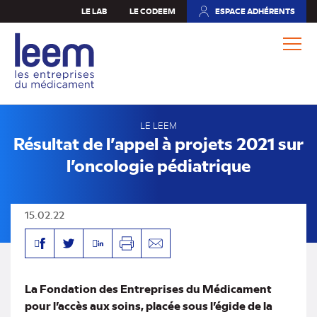
Aller
LE LAB
LE CODEEM
ESPACE ADHÉRENTS
(NOUVEL
au
ONGLET)
contenu
principal
LE LEEM
Résultat de l’appel à projets 2021 sur
l’oncologie pédiatrique
15.02.22
Facebook
Linkedin
Twitter
Imprimer
Envoyer
par
mail
La Fondation des Entreprises du Médicament
pour l’accès aux soins, placée sous l’égide de la