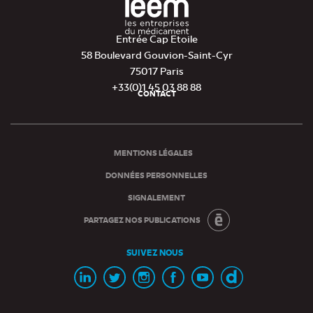
Entrée Cap Etoile
58 Boulevard Gouvion-Saint-Cyr
75017 Paris
+33(0)1 45 03 88 88
CONTACT
Pied
de
page
MENTIONS LÉGALES
DONNÉES PERSONNELLES
SIGNALEMENT
PARTAGEZ NOS PUBLICATIONS
SUIVEZ NOUS
Page
Page
Page
Page
Chaine
Chaine
Linkedin
Twitter
Instagram
Facebook
Youtube
Dailymotion