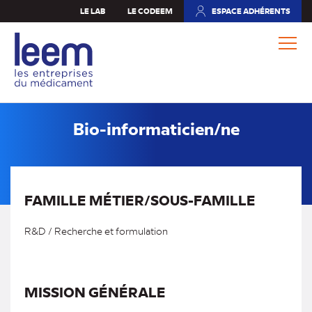
Aller
LE LAB
LE CODEEM
ESPACE ADHÉRENTS
(NOUVEL
au
ONGLET)
contenu
principal
Bio-informaticien/ne
FAMILLE MÉTIER/SOUS-FAMILLE
R&D / Recherche et formulation
MISSION GÉNÉRALE