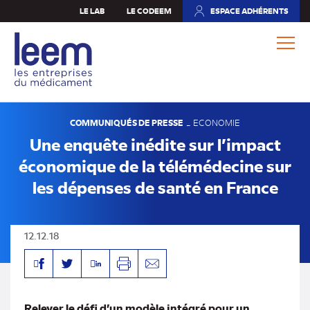
Aller
LE LAB
LE CODEEM
ESPACE ADHÉRENTS
(NOUVEL
au
ONGLET)
contenu
principal
COMMUNIQUÉS DE PRESSE
-
ECONOMIE
Une enquête inédite sur l’impact
économique de la télémédecine sur
les dépenses de santé en France
12.12.18
Facebook
Linkedin
Twitter
Imprimer
Envoyer
par
mail
Relever le défi d’un modèle intégré pour un