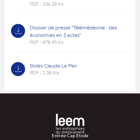
PDF - 204.29 Ko
(nouvel
onglet)
Dossier de presse "Télémédecine : des
économies en 3 actes"
PDF - 976.95 Ko
(nouvel
onglet)
Slides Claude Le Pen
PDF - 2.09 Mo
(nouvel
onglet)
Entrée Cap Etoile